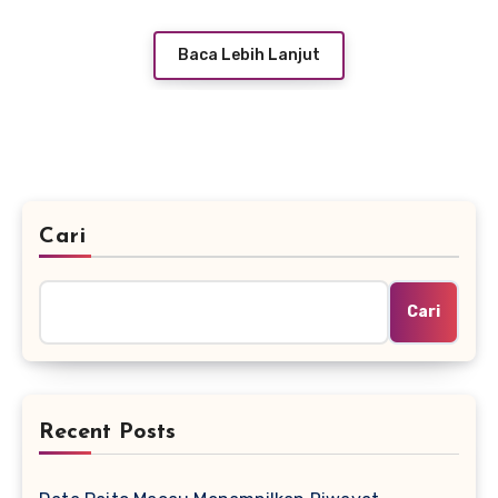
Baca Lebih Lanjut
Cari
Cari
Recent Posts