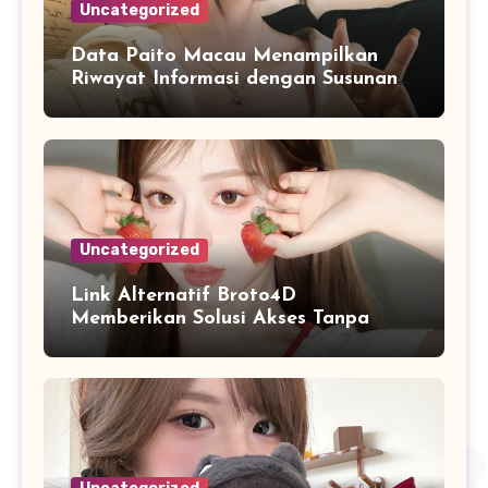
Uncategorized
Data Paito Macau Menampilkan
Riwayat Informasi dengan Susunan
yang Lebih Rapi dan Praktis
Uncategorized
Link Alternatif Broto4D
Memberikan Solusi Akses Tanpa
Hambatan