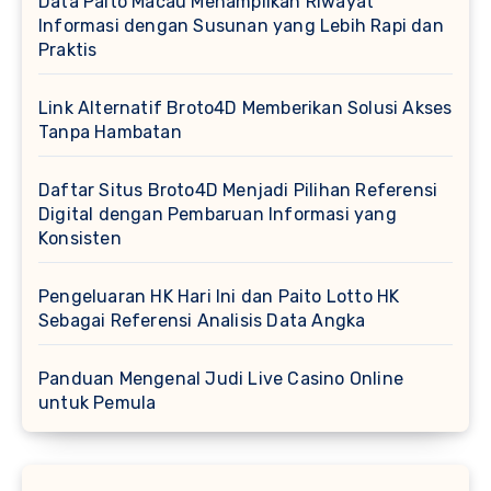
Data Paito Macau Menampilkan Riwayat
Informasi dengan Susunan yang Lebih Rapi dan
Praktis
Link Alternatif Broto4D Memberikan Solusi Akses
Tanpa Hambatan
Daftar Situs Broto4D Menjadi Pilihan Referensi
Digital dengan Pembaruan Informasi yang
Konsisten
Pengeluaran HK Hari Ini dan Paito Lotto HK
Sebagai Referensi Analisis Data Angka
Panduan Mengenal Judi Live Casino Online
untuk Pemula