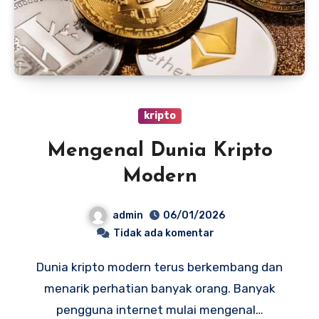
kripto
Mengenal Dunia Kripto
Modern
admin
06/01/2026
Tidak ada komentar
Dunia kripto modern terus berkembang dan
menarik perhatian banyak orang. Banyak
pengguna internet mulai mengenal…