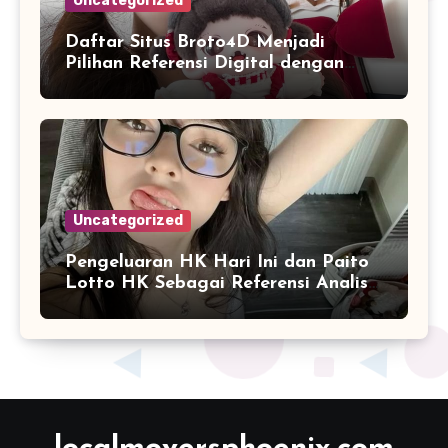
Uncategorized
Daftar Situs Broto4D Menjadi
Pilihan Referensi Digital dengan
Pembaruan Informasi yang
Konsisten
Uncategorized
Pengeluaran HK Hari Ini dan Paito
Lotto HK Sebagai Referensi Analisis
Data Angka