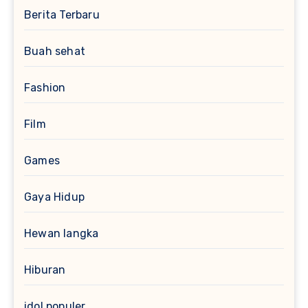
Berita Terbaru
Buah sehat
Fashion
Film
Games
Gaya Hidup
Hewan langka
Hiburan
idol populer