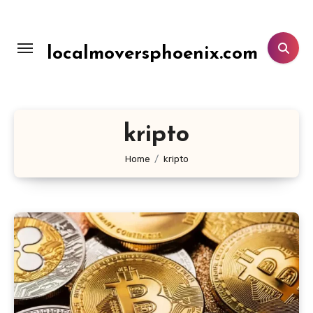
Lewati
ke
konten
localmoversphoenix.com
kripto
Home
kripto