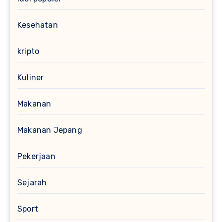
Kesehatan
kripto
Kuliner
Makanan
Makanan Jepang
Pekerjaan
Sejarah
Sport