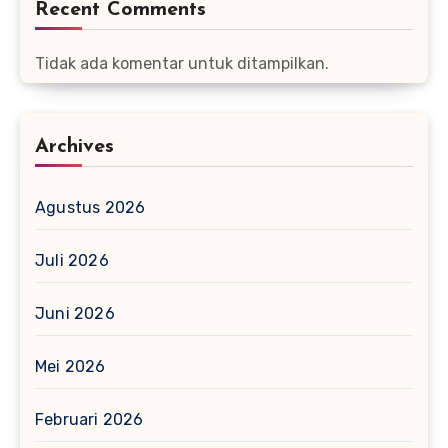
Recent Comments
Tidak ada komentar untuk ditampilkan.
Archives
Agustus 2026
Juli 2026
Juni 2026
Mei 2026
Februari 2026