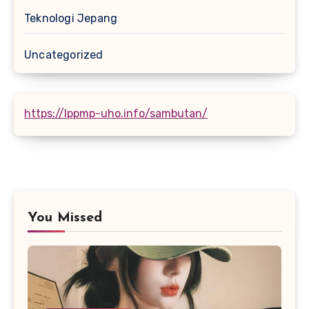
Teknologi Jepang
Uncategorized
https://lppmp-uho.info/sambutan/
You Missed