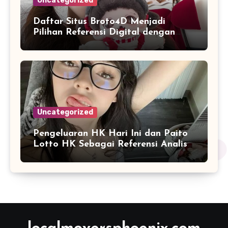
Uncategorized
Daftar Situs Broto4D Menjadi
Pilihan Referensi Digital dengan
Pembaruan Informasi yang
Konsisten
Uncategorized
Pengeluaran HK Hari Ini dan Paito
Lotto HK Sebagai Referensi Analisis
Data Angka