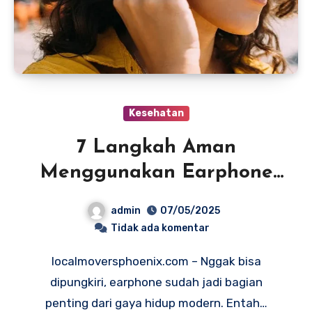
Kesehatan
7 Langkah Aman
Menggunakan Earphone
agar Telinga Tidak Rusak
admin
07/05/2025
Tidak ada komentar
localmoversphoenix.com – Nggak bisa
dipungkiri, earphone sudah jadi bagian
penting dari gaya hidup modern. Entah…