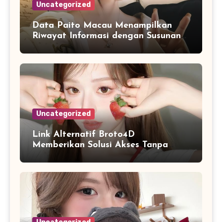
Uncategorized
Data Paito Macau Menampilkan
Riwayat Informasi dengan Susunan
yang Lebih Rapi dan Praktis
Uncategorized
Link Alternatif Broto4D
Memberikan Solusi Akses Tanpa
Hambatan