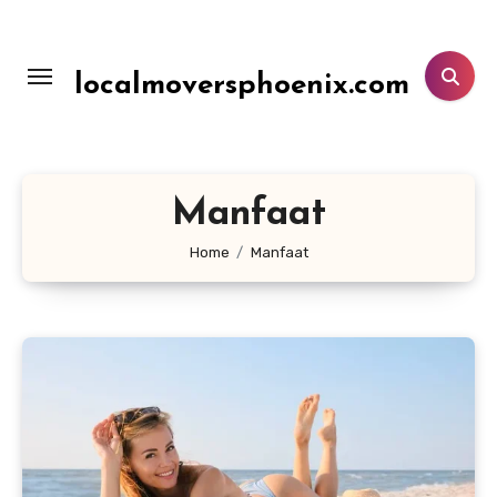
Lewati
ke
konten
localmoversphoenix.com
Manfaat
Home
Manfaat