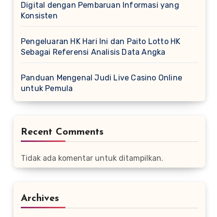
Digital dengan Pembaruan Informasi yang
Konsisten
Pengeluaran HK Hari Ini dan Paito Lotto HK
Sebagai Referensi Analisis Data Angka
Panduan Mengenal Judi Live Casino Online
untuk Pemula
Recent Comments
Tidak ada komentar untuk ditampilkan.
Archives