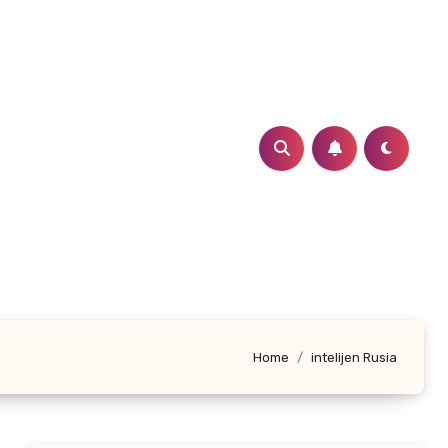
Home
intelijen Rusia