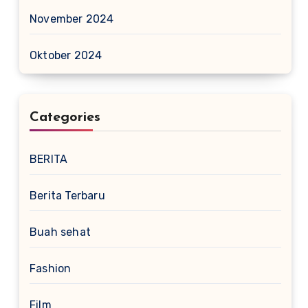
November 2024
Oktober 2024
Categories
BERITA
Berita Terbaru
Buah sehat
Fashion
Film