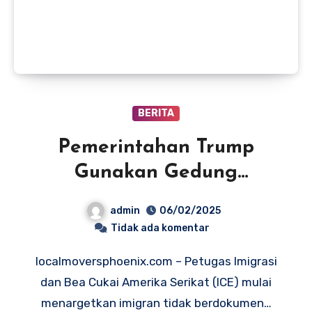
BERITA
Pemerintahan Trump
Gunakan Gedung
Pengadilan sebagai
admin
06/02/2025
Medan Baru Penangkapan
Tidak ada komentar
Imigran oleh ICE
localmoversphoenix.com – Petugas Imigrasi
dan Bea Cukai Amerika Serikat (ICE) mulai
menargetkan imigran tidak berdokumen…