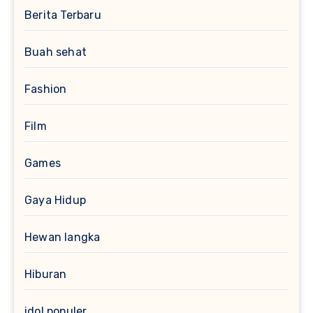
Berita Terbaru
Buah sehat
Fashion
Film
Games
Gaya Hidup
Hewan langka
Hiburan
idol populer