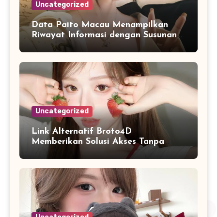
Uncategorized
Data Paito Macau Menampilkan
Riwayat Informasi dengan Susunan
yang Lebih Rapi dan Praktis
Uncategorized
Link Alternatif Broto4D
Memberikan Solusi Akses Tanpa
Hambatan