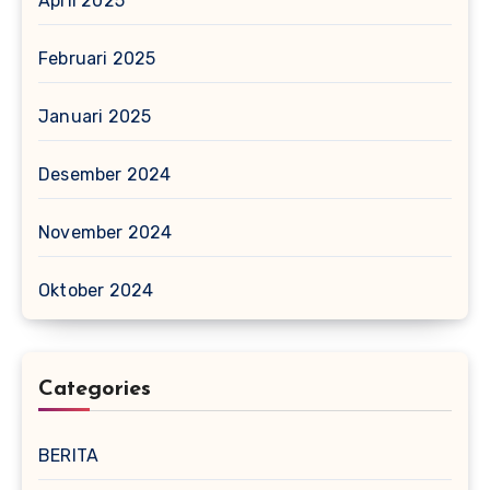
April 2025
Februari 2025
Januari 2025
Desember 2024
November 2024
Oktober 2024
Categories
BERITA